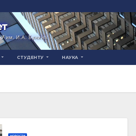
ет
У им. И.А. Бунина
СТУДЕНТУ
НАУКА
НОВОСТИ